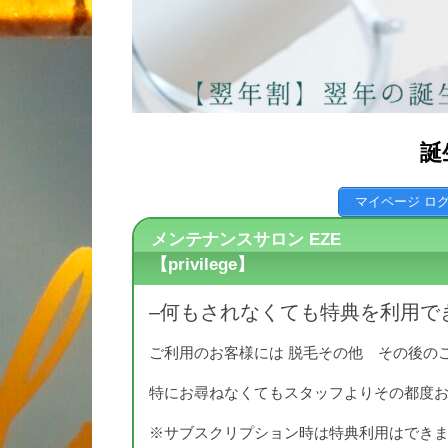
誕
マイページ ロ
メンテナンスサロン EZE
【privilege】
–何もされなくても特典を利用で
ご利用のお客様には 脱毛その他 その後の
特にお尋ねなくてもスタッフよりその都度
※サブスクリプション時は特典利用はでき