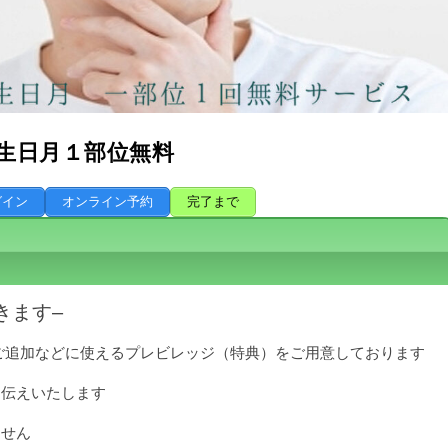
生日月１部位無料
グイン
オンライン予約
完了まで
きます–
ご追加などに使えるプレビレッジ（特典）をご用意しております
お伝えいたします
ません