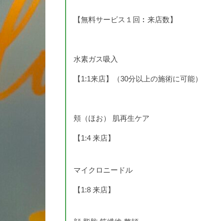
【無料サービス１回︰来店数】
水素ガス吸入
【1:1来店】（30分以上の施術に可能）
頬（ほお） 肌再生ケア
【1:4 来店】
マイクロニードル
【1:8 来店】