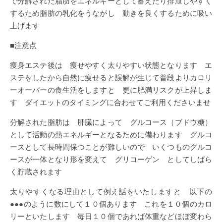
で分解された脂肪をエネルギーとして蓄えたり排泄しやすく
するため脂肪の乳化をうながし 動きを良くするために吸い
上げます
■注意点
痩身エステ後は 痩せやすく太りやすい状態となります エ
ステをしたから自然に痩せると誤解が生じて普段よりカロリ
ーオーバーの食生活をしますと 更に肥満リスクが上昇しま
す ダイエットのタイミングに合わせてご利用くださいませ
分解された脂肪は 肝臓によって グルコース（ブドウ糖）
として活動の熱エネルギーとなるために備わります グルコ
ースとして長時間保つことが難しいので いくつものグルコ
ースが一体となり形を変えて グリコーゲン としてしばら
く貯蔵されます
太りやすくなる理由として例え話をいたしますと 以下の
●●●のように数にして１０個あります これを１０個のカロ
リーといたします 毎日１０個であれば体重などほぼ変わら