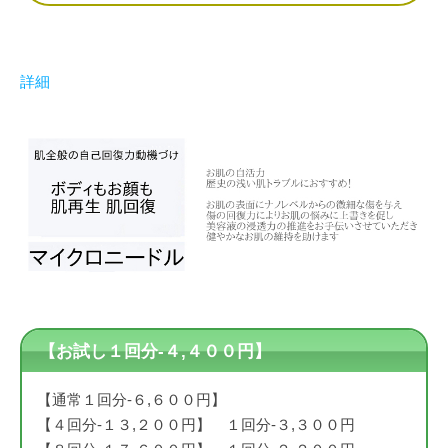
詳細
【お試し１回分-４,４００円】
【通常１回分-６,６００円】
【４回分-１３,２００円】 １回分-３,３００円