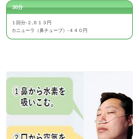
30分
１回分-２,６１３円
カニューラ（鼻チューブ）-４４０円