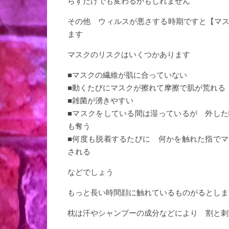
らすだけでも変わるかもしれません
その他 ウィルスが悪さする時期ですと【マ
ます
マスクのリスクはいくつかあります
■マスクの繊維が肌に合っていない
■動くたびにマスクが擦れて摩擦で肌が荒れる
■雑菌が湧きやすい
■マスクをしている間は湿っているが 外し
も奪う
■何度も脱着するたびに 何かを触れた指で
される
などでしょう
もっと長い時間顔に触れているものがるとしま
枕は汗やシャンプーの成分などにより 割と刺