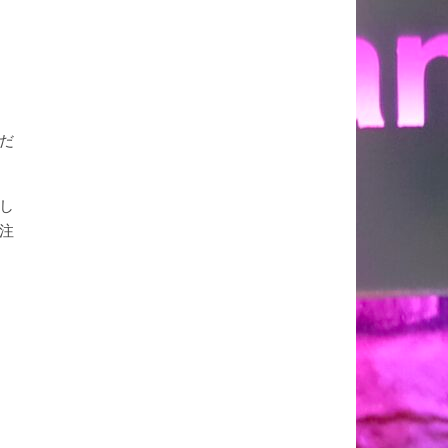
だ
し
注