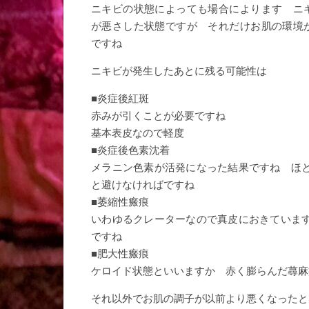
ニキビの状態によっても場合によります ニ
が悪さした状態ですが それだけお肌の環境
ですね
ニキビが発生したあとに残る可能性は
■炎症後紅斑
赤みが引くことが必要ですね
基本表皮なので軽度
■炎症後色素沈着
メラニン色素が活発になった結果ですね ほ
と避けなければですね
■萎縮性瘢痕
いわゆるクレーターなので真皮におきていま
ですね
■肥大性瘢痕
ケロイド状態といいますか 赤く膨らんだ蕁麻
それ以外でお肌の調子が以前より悪くなったと