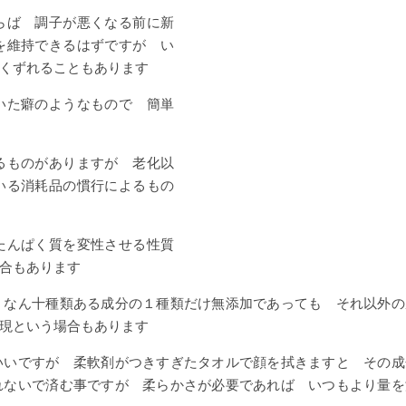
らば 調子が悪くなる前に新
を維持できるはずですが い
くずれることもあります
いた癖のようなもので 簡単
るものがありますが 老化以
いる消耗品の慣行によるもの
たんぱく質を変性させる性質
合もあります
 なん十種類ある成分の１種類だけ無添加であっても それ以外の
現という場合もあります
いいですが 柔軟剤がつきすぎたタオルで顔を拭きますと その成
れないで済む事ですが 柔らかさが必要であれば いつもより量を