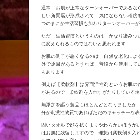
通常 お肌が正常なターンオーバーであるな
しい角質層が形成されて 気にならない程度
つのまにか生活習慣も加わりターンオーバーが
ただ 生活習慣というものは かなり染みつ
に変えられるものではないと思われます
お肌の調子が悪くなるのは 自然な老化によ
外で原因があるとすれば 普段から使用して
もあります
例えば【柔軟剤】は界面活性剤というお肌の
があるので 柔軟剤を入れすぎたりしている場
無添加を謳う製品もほとんどとなりましたが
分が刺激性物質であればただのキャッチーな表
固いタオルで顔を拭くよりやわらかいほうが
はお肌に残留しますので 理想は柔軟剤を入