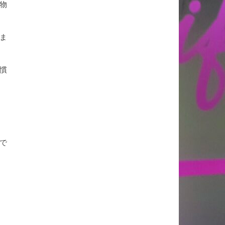
物
ま
慣
で
ん