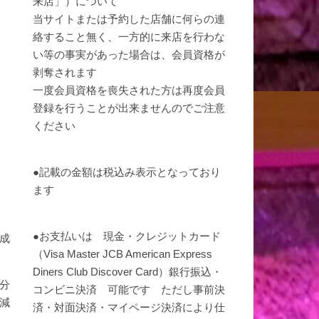
来店」）について
当サイトまたは予約した店舗に何らの連
絡すること無く、一方的に来店を行わな
い等の事実があった場合は、会員資格が
剥奪されます
一度会員資格を喪失された方は再度会員
登録を行うことが出来ませんのでご注意
ください
●記載の金額は税込み表示となっており
ます
●お支払いは 現金・クレジットカード
成
（Visa Master JCB American Express
Diners Club Discover Card）銀行振込・
分
コンビニ決済 可能です ただし事前決
減
済・対面決済・マイページ決済により仕